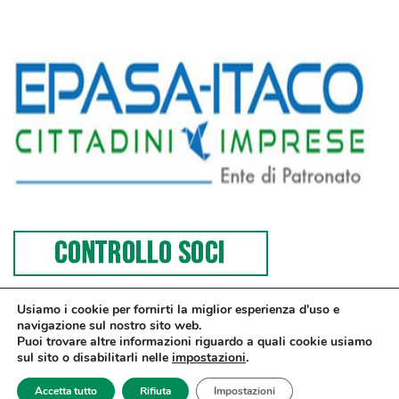
Usiamo i cookie per fornirti la miglior esperienza d'uso e
navigazione sul nostro sito web.
Puoi trovare altre informazioni riguardo a quali cookie usiamo
sul sito o disabilitarli nelle
impostazioni
.
© Confesercenti | Ufficio stampa: Via Nazionale, 60 00184 Roma fax: 06
Accetta tutto
Rifiuta
Impostazioni
4746886 | Sito web sviluppato da
dm3