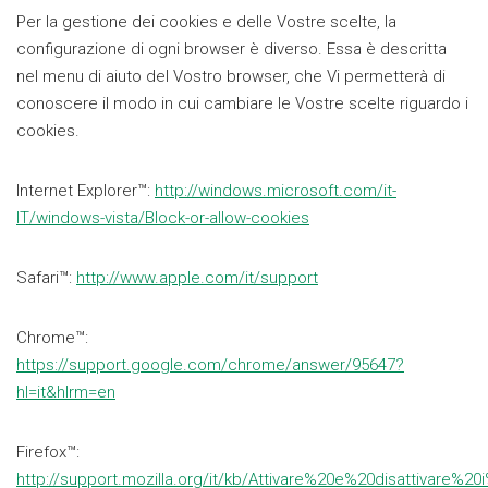
Per la gestione dei cookies e delle Vostre scelte, la
configurazione di ogni browser è diverso. Essa è descritta
nel menu di aiuto del Vostro browser, che Vi permetterà di
conoscere il modo in cui cambiare le Vostre scelte riguardo i
cookies.
Internet Explorer™:
http://windows.microsoft.com/it-
IT/windows-vista/Block-or-allow-cookies
Safari™:
http://www.apple.com/it/support
Chrome™:
https://support.google.com/chrome/answer/95647?
hl=it&hlrm=en
Firefox™:
http://support.mozilla.org/it/kb/Attivare%20e%20disattivare%2