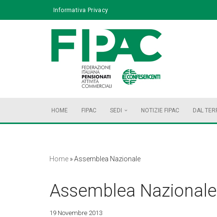
Informativa Privacy
Vai
al
contenuto
HOME
FIPAC
SEDI
NOTIZIE FIPAC
DAL TER
Home
»
Assemblea Nazionale
Assemblea Nazionale
19 Novembre 2013