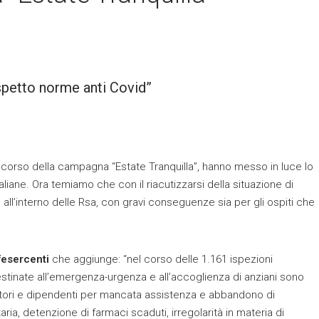
spetto norme anti Covid”
el corso della campagna “Estate Tranquilla”, hanno messo in luce lo
taliane. Ora temiamo che con il riacutizzarsi della situazione di
 all’interno delle Rsa, con gravi conseguenze sia per gli ospiti che
fesercenti
che aggiunge: “nel corso delle 1.161 ispezioni
 destinate all’emergenza-urgenza e all’accoglienza di anziani sono
stori e dipendenti per mancata assistenza e abbandono di
ria, detenzione di farmaci scaduti, irregolarità in materia di