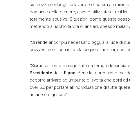
sicurezza nei luoghi di lavoro e di natura amministr
comuni e delle camere, a volte utilizzate oltre il lim
totalmente abusive. Situazioni come queste possono
mettendo a rischio la vita di anziani, spesso malati o
“Si rende ancor più necessario oggi, alla luce di qu
provvedimenti seri in tutela di questi anziani, così 
“Siamo di fronte a irregolarità da tempo denuncia
Presidente
della
Fipac
. Bene la repressione ma, do
occorre arrivare ad un punto di svolta che porti ad
over 60, per portare all’individuazione di tutte quelle
umane e dignitose”.