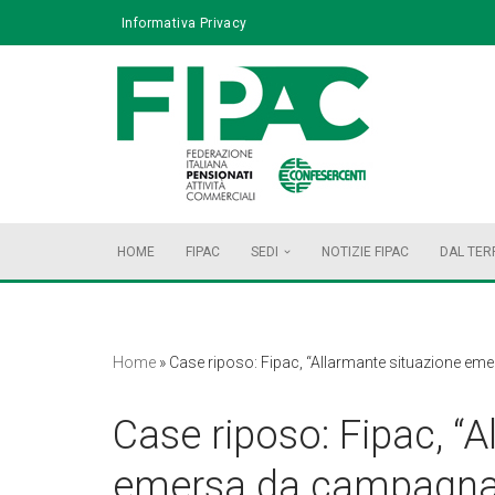
Informativa Privacy
Vai
al
contenuto
HOME
FIPAC
SEDI
NOTIZIE FIPAC
DAL TER
Home
»
Case riposo: Fipac, “Allarmante situazione em
Case riposo: Fipac, “
emersa da campagna "