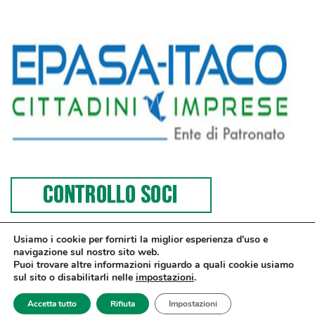
Usiamo i cookie per fornirti la miglior esperienza d'uso e
navigazione sul nostro sito web.
Puoi trovare altre informazioni riguardo a quali cookie usiamo
sul sito o disabilitarli nelle
impostazioni
.
© Confesercenti | Ufficio stampa: Via Nazionale, 60 00184 Roma fax: 06
Accetta tutto
Rifiuta
Impostazioni
4746886 | Sito web sviluppato da
dm3