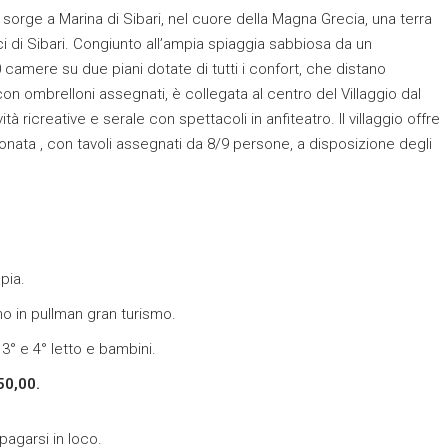
, sorge a Marina di Sibari, nel cuore della Magna Grecia, una terra
ci di Sibari. Congiunto all’ampia spiaggia sabbiosa da un
 camere su due piani dotate di tutti i confort, che distano
n ombrelloni assegnati, è collegata al centro del Villaggio dal
à ricreative e serale con spettacoli in anfiteatro. Il villaggio offre
zionata , con tavoli assegnati da 8/9 persone, a disposizione degli
pia.
o in pullman gran turismo.
3° e 4° letto e bambini.
0,00.
agarsi in loco.