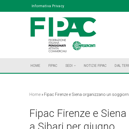
Informativa Privacy
Vai
al
contenuto
HOME
FIPAC
SEDI
NOTIZIE FIPAC
DAL TER
Home
»
Fipac Firenze e Siena organizzano un soggiorno
Fipac Firenze e Sien
a Sibari per giugno