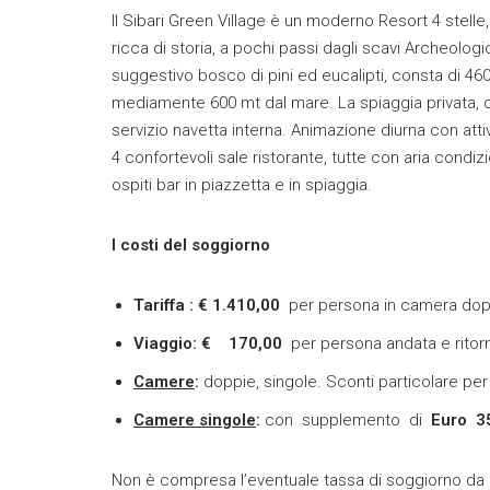
Il Sibari Green Village è un moderno Resort 4 stelle
ricca di storia, a pochi passi dagli scavi Archeologi
suggestivo bosco di pini ed eucalipti, consta di 460
mediamente 600 mt dal mare. La spiaggia privata, co
servizio navetta interna. Animazione diurna con attivit
4 confortevoli sale ristorante, tutte con aria condi
ospiti bar in piazzetta e in spiaggia.
I costi del soggiorno
Tariffa : € 1.410,00
per persona in camera dop
Viaggio: € 170,00
per persona andata e ritorn
Camere
:
doppie, singole. Sconti particolare per 
Camere singole
:
con supplemento di
Euro 35
Non è compresa l’eventuale tassa di soggiorno da p