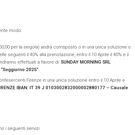
uente modo:
760,00 per la singola) andrà corrisposto o in una unica soluzione o
le seguenti il 40% alla prenotazione, entro il 10 Aprile il 40% e il
dranno effettuati a favore di:
SUNDAY MORNING SRL
Soggiorno 2025”.
nfesercenti Firenze in una unica soluzione entro il 10 Aprile e
FIRENZE
IBAN: IT 39 J 0103002832000002880177 – Causale
 i seguenti servizi: