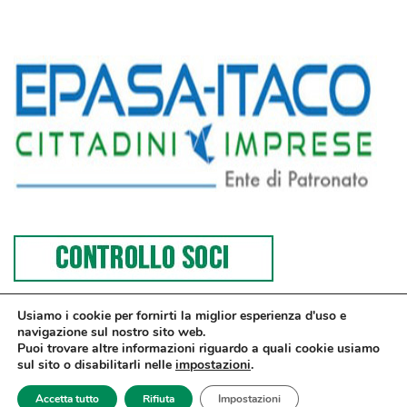
Usiamo i cookie per fornirti la miglior esperienza d'uso e
navigazione sul nostro sito web.
Puoi trovare altre informazioni riguardo a quali cookie usiamo
sul sito o disabilitarli nelle
impostazioni
.
© Confesercenti | Ufficio stampa: Via Nazionale, 60 00184 Roma fax: 06
Accetta tutto
Rifiuta
Impostazioni
4746886 | Sito web sviluppato da
dm3