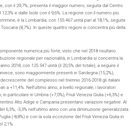
he, con il 29,7%, presenta il maggior numero, seguita dal Centro
il 12,3% e dalle Isole con il 9,6%. La regione con il numero più
femmine, è la Lombardia, con 155.467 unità pari al 18,1%, seguita
a Toscana (8,7%). In queste quattro regioni si concentra più della
componente numerica più forte, visto che nel 2018 risultano
ribuzione regionale per nazionalità, in Lombardia si concentra la
anno 2018, con 125.547 unità (il 20,5% del totale), a seguire il
ni, invece, sono maggiormente presenti in Sardegna (15,2%),
 decrescente del complesso nel triennio 2016-2018 gli italiani
+11,4%. Nell’ultimo anno, a livello regionale, i lavoratori
, in particolare in Umbria (+7,0%), Friuli Venezia Giulia (+6,3%) e
Trentino Alto Adige e Campania presentano variazioni negative. Al
o del 6,3%, -3,3% nell’ultimo anno con una diminuzione generalizzata
e Puglia (-8,8%) e con la sola eccezione del Friuli Venezia Giulia in
el 2,1%.