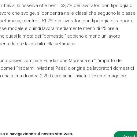
Tuttavia, si osserva che ben il 53,7% dei lavoratori con tipologia di
 lavoro che svolge, si concentra nelle classi che seguono la classe
ettimana; mentre il 51,7% dei lavoratori con tipologia di rapporto
lasse modale e quindi lavora mediamente meno di 25 ore a
he quasi la metà dei “domestici” abbiano almeno un lavoro
nte le ore lavorabili nella settimana.
da un dossier Domina e Fondazione Moressa su “L’impatto del
ome i “risparmi inviati nei Paesi d’origine da lavoratori domestici
con una stima di circa 2.200 euro annui inviati. Il volume maggiore
uso e navigazione sul nostro sito web.
Accetta