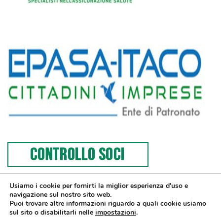
Usiamo i cookie per fornirti la miglior esperienza d'uso e
navigazione sul nostro sito web.
Puoi trovare altre informazioni riguardo a quali cookie usiamo
sul sito o disabilitarli nelle
impostazioni
.
© Confesercenti | Ufficio stampa: Via Nazionale, 60 00184 Roma fax: 06