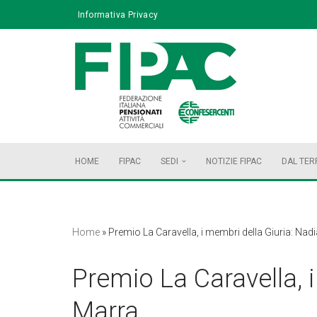
Informativa Privacy
Vai
al
contenuto
HOME
FIPAC
SEDI
NOTIZIE FIPAC
DAL TER
Home
»
Premio La Caravella, i membri della Giuria: Nad
Premio La Caravella, 
Marra