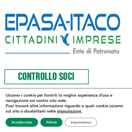
Usiamo i cookie per fornirti la miglior esperienza d'uso e
navigazione sul nostro sito web.
Puoi trovare altre informazioni riguardo a quali cookie usiamo
sul sito o disabilitarli nelle
impostazioni
.
© Confesercenti | Ufficio stampa: Via Nazionale, 60 00184 Roma fax: 06
Accetta tutto
Rifiuta
Impostazioni
4746886 | Sito web sviluppato da
dm3