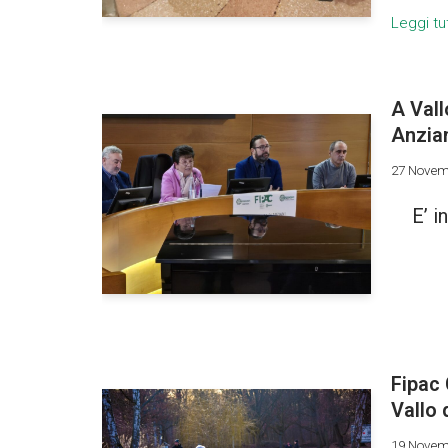
Leggi tu
A Vall
Anzia
27 Novem
E’ i
Fipac 
Vallo 
19 Novem