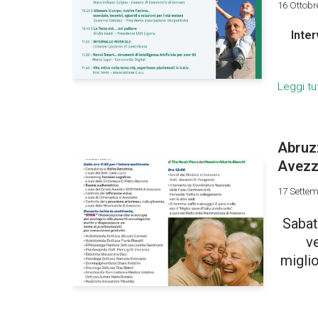
16 Ottobr
Inte
Leggi tu
Abruzz
Avezz
17 Sette
Sabat
v
miglio