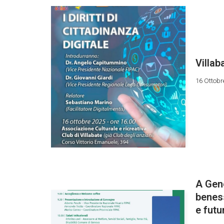
Villab
16 Ottobr
A Geno
beness
e futu