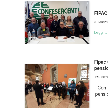
FIPAC 
31 Marzo
Leggi tu
Fipac 
pensi
19 Dicem
Con i
pensio