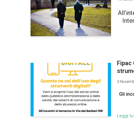
All’in
Inte
Fipac 
strume
3 Novemb
Gli in
Leggi tu