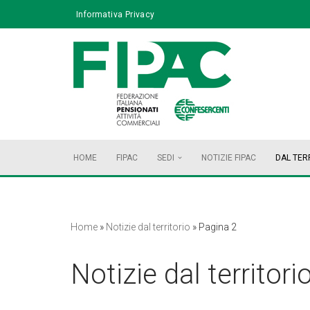
Informativa Privacy
Vai
al
contenuto
HOME
FIPAC
SEDI
NOTIZIE FIPAC
DAL TER
Home
»
Notizie dal territorio
»
Pagina 2
Notizie dal territori